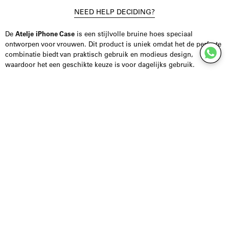
NEED HELP DECIDING?
De
Atelje iPhone Case
is een stijlvolle bruine hoes speciaal
ontworpen voor vrouwen. Dit product is uniek omdat het de perfecte
combinatie biedt van praktisch gebruik en modieus design,
waardoor het een geschikte keuze is voor dagelijks gebruik.
De hoes is geschikt voor diverse iPhone-modellen en biedt een
goede bescherming tegen krassen en stoten. Houd er rekening mee
dat het hoesje zonder ringen wordt geleverd. In de toekomst zal er
een nieuw verbindingsstuk beschikbaar zijn, waarmee je het hoesje
aan een snoer kunt dragen.
Voor specifieke maatvragen of modelinformatie kan je contact
opnemen via de website chat of Instagram dm.
Merk: Atelje
Kleur: Bruin
Categorie: Women > iPhone Cases & Accessoires
Geschikt voor bescherming en stijl