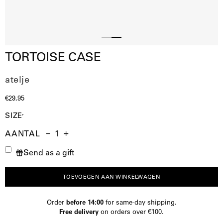
Slide
Slide
TORTOISE CASE
1
2
atelje
€29,95
SIZE
AANTAL
Aantal
Hoeveelheid
Verhoog
Send as a gift
verminderen
de
hoeveelheid
TOEVOEGEN AAN WINKELWAGEN
Order
before 14:00
for same-day shipping.
Free delivery
on orders over €100.