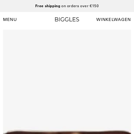
Ga
Free shipping
on orders over €150
naar
inhoud
MENU
WINKELWAGEN
Winkelwag
Navigatiemenu
openen
Open
afbeelding
lightbox