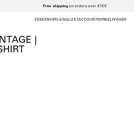
ZOEKEN
VERLANGLIJST
ACCOUNT
WINKELWAGEN
ZOEKEN
WISHLIST
MIJN
WINKELWAGEN OP
ACCOUNT
NTAGE |
SHIRT