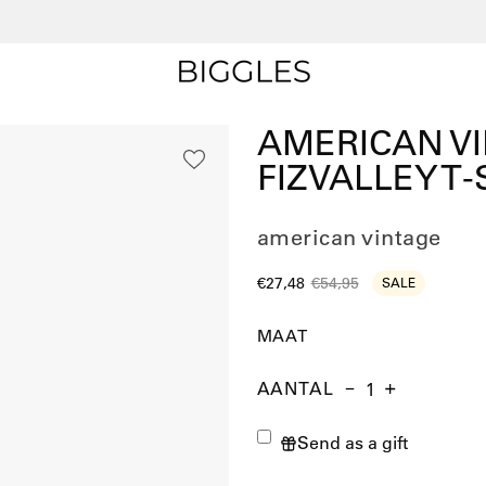
Free shipping
on orders over €150
AMERICAN VI
FIZVALLEY T-
american vintage
€27,48
€54,95
SALE
MAAT
AANTAL
Aantal
Hoeveelheid
Verhoog
verminderen
de
Send as a gift
hoeveelheid