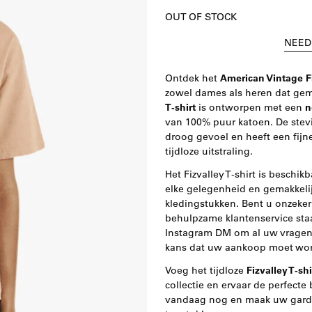
OUT OF STOCK
NEED
Ontdek het
American Vintage Fi
zowel dames als heren dat gema
T-shirt
is ontworpen met een
n
van 100% puur katoen. De stev
droog gevoel en heeft een fijn
tijdloze uitstraling.
Het Fizvalley T-shirt is beschik
elke gelegenheid en gemakkeli
kledingstukken. Bent u onzeker
behulpzame klantenservice staa
Instagram DM om al uw vragen 
kans dat uw aankoop moet word
Voeg het tijdloze
Fizvalley T-sh
collectie en ervaar de perfecte 
vandaag nog en maak uw garder