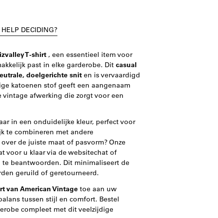
 HELP DECIDING?
zvalley T-shirt
, een essentieel item voor
kkelijk past in elke garderobe. Dit
casual
eutrale, doelgerichte snit
en is vervaardigd
ige katoenen stof geeft een aangenaam
e vintage afwerking die zorgt voor een
baar in een onduidelijke kleur, perfect voor
jk te combineren met andere
 over de juiste maat of pasvorm? Onze
t voor u klaar via de websitechat of
te beantwoorden. Dit minimaliseert de
en geruild of geretourneerd.
irt van American Vintage
toe aan uw
balans tussen stijl en comfort. Bestel
obe compleet met dit veelzijdige