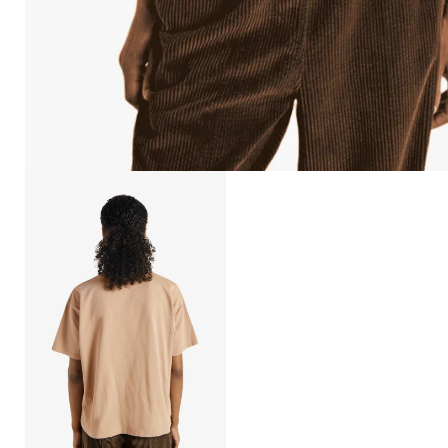
Open
afbeelding
lightbox