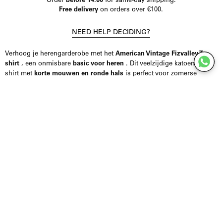
Free delivery
on orders over €100.
NEED HELP DECIDING?
Verhoog je herengarderobe met het
American Vintage Fizvalley T-
shirt
, een onmisbare
basic voor heren
. Dit veelzijdige katoenen T-
shirt met
korte mouwen en ronde hals
is perfect voor zomerse
dagen en biedt comfort en stijl in één. Het T-shirt is gemaakt van
100% katoen, wat zorgt voor een bestendig zacht en gevoel op de
huid.
Beschikbaar in de kleuren zwart, wit en grijs, verleden dit T-shirt
goed bij elke casual outfit. Of je nu voor een klassieke of moderne
look gaat, dit T-shirt biedt eindeloze combinatiemogelijkheden.
Heeft u twijfels over de maat van het model? Neem gerust contact op
met ons op via de website chat of stuur een Instagram dm. Wij staan ​​
klaar om je te assisteren en zo de kans op ruilen of schadelijke te
verminderen.
Upgrade je kledingkast met dit essentiële T-shirt.
Bestel nu
en voeg
tijdloze stijl en comfort toe aan je collectie!