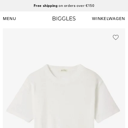
Ga
Free shipping
on orders over €150
naar
inhoud
MENU
WINKELWAGEN
Winkelwag
Navigatiemenu
openen
Open
afbeelding
lightbox