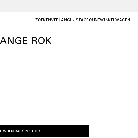
ZOEKEN
VERLANGLIJST
ACCOUNT
WINKELWAGEN
ZOEKEN
WISHLIST
MIJN
WINKELWAGEN OP
ACCOUNT
LANGE ROK
E WHEN BACK IN STOCK