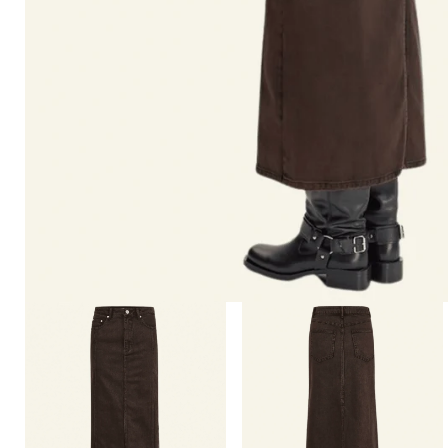
Open
Open
afbeelding
afbeelding
lightbox
lightbox