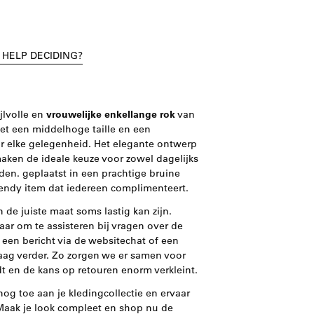
 HELP DECIDING?
jlvolle en
vrouwelijke enkellange rok
van
et een middelhoge taille en een
voor elke gelegenheid. Het elegante ontwerp
aken de ideale keuze voor zowel dagelijks
den. geplaatst in een prachtige bruine
 trendy item dat iedereen complimenteert.
 de juiste maat soms lastig kan zijn.
aar om te assisteren bij vragen over de
een bericht via de websitechat of een
aag verder. Zo zorgen we er samen voor
dt en de kans op retouren enorm verkleint.
nog toe aan je kledingcollectie en ervaar
. Maak je look compleet en shop nu de