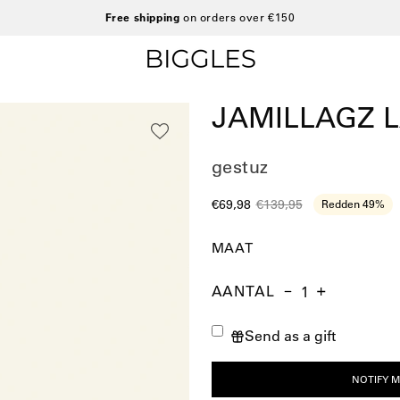
Free shipping
on orders over €150
JAMILLAGZ 
gestuz
€69,98
€139,95
Redden
49%
MAAT
AANTAL
Aantal
Hoeveelheid
Verhoog
verminderen
de
Send as a gift
hoeveelheid
NOTIFY M