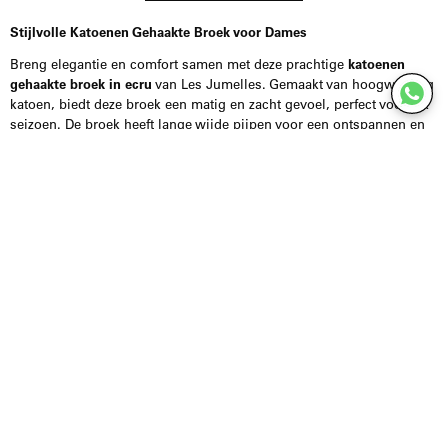
Stijlvolle Katoenen Gehaakte Broek voor Dames
Breng elegantie en comfort samen met deze prachtige
katoenen
gehaakte broek in ecru
van Les Jumelles. Gemaakt van hoogwaardig
katoen, biedt deze broek een matig en zacht gevoel, perfect voor elk
seizoen. De broek heeft lange wijde pijpen voor een ontspannen en
gestoken uitstraling, terwijl de
elastische tailleband
zorgt voor een
perfecte pasvorm en ultiem draagcomfort.
De neutrale off-white kleur maakt het eenvoudig om deze broek te
combineren met diverse tops en accessoires, waardoor je
moeiteloos een veelzijdige garderobe onmogelijk maakt. Twijfel je
over de maat van het model? Ons beveiligde team staat voor je klaar
via onze website chat of Instagram DM om je te helpen de juiste
keuze te maken en onnodige retourzendingen te vermijden.
Voeg deze stijlvolle en veelzijdige broek toe aan je garderobe en
ervaar zelf het comfort en de klasse van Les Jumelles. Bezoek onze
website en shop direct jouw katoenen gehaakte broek!