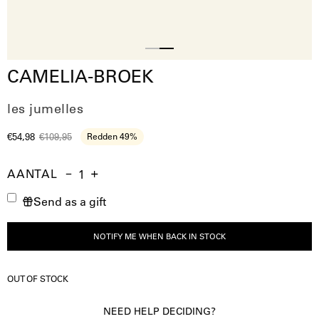
Slide
Slide
CAMELIA-BROEK
1
2
les jumelles
€54,98
€109,95
Redden
49%
AANTAL
Aantal
Hoeveelheid
Verhoog
Send as a gift
verminderen
de
hoeveelheid
NOTIFY ME WHEN BACK IN STOCK
OUT OF STOCK
NEED HELP DECIDING?