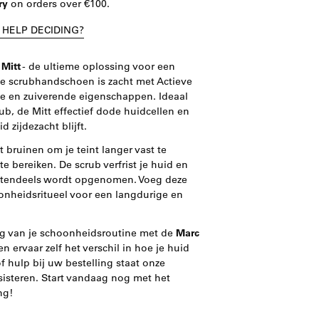
ry
on orders over €100.
 HELP DECIDING?
Mitt
- de ultieme oplossing voor een
ge scrubhandschoen is zacht met Actieve
de en zuiverende eigenschappen. Ideaal
b, de Mitt effectief dode huidcellen en
 zijdezacht blijft.
 bruinen om je teint langer vast te
e bereiken. De scrub verfrist je huid en
grotendeels wordt opgenomen. Voeg deze
oonheidsritueel voor een langdurige en
ng van je schoonheidsroutine met de
Marc
en ervaar zelf het verschil in hoe je huid
of hulp bij uw bestelling staat onze
sisteren. Start vandaag nog met het
ng!