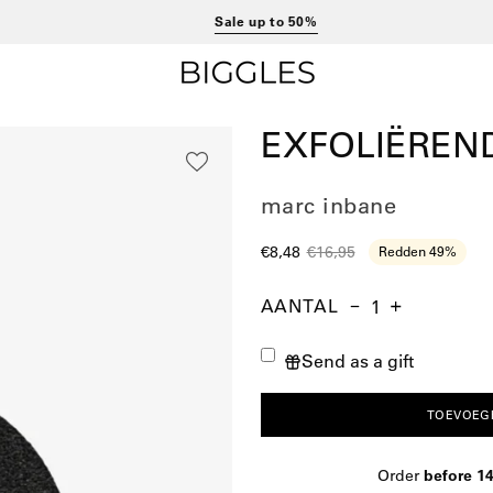
Sale up to 50%
EXFOLIËREN
marc inbane
€8,48
€16,95
Redden
49%
AANTAL
Aantal
Hoeveelheid
Verhoog
verminderen
de
Send as a gift
hoeveelheid
TOEVOEG
Order
before 1