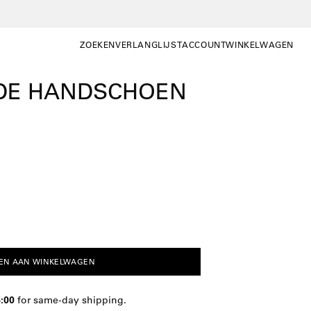
ZOEKEN
VERLANGLIJST
ACCOUNT
WINKELWAGEN
ZOEKEN
WISHLIST
MIJN
WINKELWAGEN OP
ACCOUNT
DE HANDSCHOEN
EN AAN WINKELWAGEN
4:00
for same-day shipping.