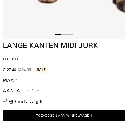
Slide
Slide
Slide
LANGE KANTEN MIDI-JURK
2
3
1
rotate
€127,48
€254,95
SALE
MAAT
AANTAL
Aantal
Hoeveelheid
Verhoog
Send as a gift
verminderen
de
hoeveelheid
TOEVOEGEN AAN WINKELWAGEN