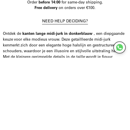
Order
before 14:00
for same-day shipping.
Free delivery
on orders over €100.
NEED HELP DECIDING?
Ontdek de
kanten lange midi-jurk in donkerblauw
, een diepgaande
keuze voor elke modieus vrouw. Deze getaillleerde midi-jurk
kenmerkt zich door een elegante hoge halslijn en gestructureerde
schouders, waardoor je een illusoire en stijlvolle uitstraling hebt.
Met de kleinere gerimpelde details in de taille wordt je figuur
flatterend geaccentueerd.
De kanten overlay maken een romantische romantiek, terwijl de
sleutelgatopening aan de achterkant een speelse twist biedt. Voor
extra bewegingsvrijheid en comfort is de jurk voorzien van een split
aan de achterkant. Dankzij de veilige sluiting kun je de jurk
moeiteloos dragen en zijn alle details van topkwaliteit.
Of je nu een avondje uit of een speciale gelegenheid hebt, de
midi-
jurk voor dames
is de perfecte keuze voor jouw outfit naar een hoger
niveau te tillen. Voeg deze veelzijdige jurk vandaag nog toe aan je
garderobe en ervaar zelf het stijlvolle en comfortabele design.