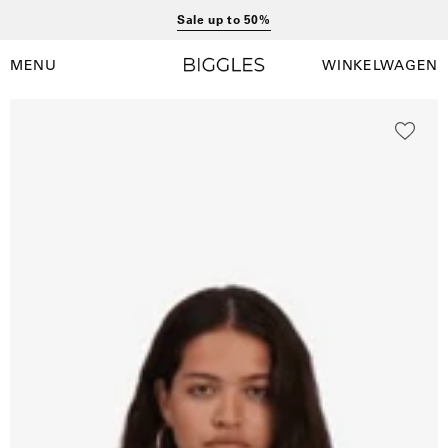
Ga
Sale up to 50%
naar
inhoud
MENU
WINKELWAGEN
Winkelwag
Navigatiemenu
openen
Open
O
afbeelding
a
lightbox
l