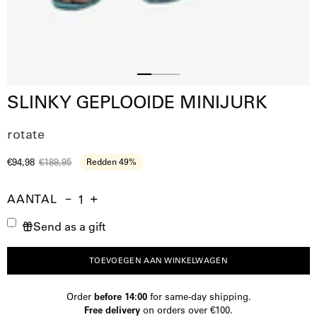
Slide
Slide
Slide
SLINKY GEPLOOIDE MINIJURK
2
3
1
rotate
€94,98
€189,95
Redden
49%
AANTAL
Aantal
Hoeveelheid
Verhoog
Send as a gift
verminderen
de
hoeveelheid
TOEVOEGEN AAN WINKELWAGEN
Order
before 14:00
for same-day shipping.
Free delivery
on orders over €100.