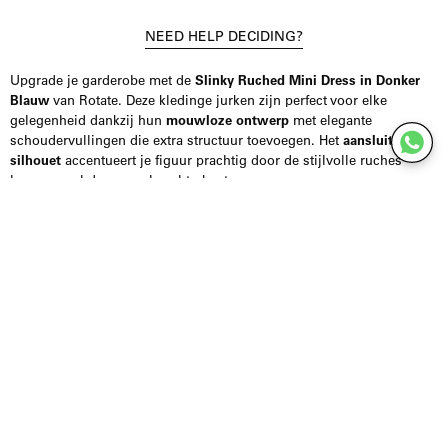
NEED HELP DECIDING?
Upgrade je garderobe met de
Slinky Ruched Mini Dress in Donker
Blauw
van Rotate. Deze kledinge jurken zijn perfect voor elke
gelegenheid dankzij hun
mouwloze ontwerp
met elegante
schoudervullingen die extra structuur toevoegen. Het
aansluitende
silhouet
accentueert je figuur prachtig door de stijlvolle ruches
langs zowel de voor- als achterkant.
Met een hoge halslijn en een verborgen aan de achterkant, biedt
deze jurk een strakke en stijlvolle uitstraling die zowel comfort als
allure uitstraalt. Of je nu een avondje uit plant of een formele
gelegenheid bijwoont, deze jurk is een must-have in de collectie van
elke modebewuste vrouw.
Draag je je zorgen over de juiste maat?
Wij staan ​​klaar om je te
helpen via onze website chat of Instagram DM. Hierdoor kunnen we
samen de perfecte pasvorm vinden voor je vinden en de kans op
retourzendingen bevatten.
Voeg vandaag nog deze praktische en tijdloze jurk toe aan je
winkelmand en ervaar de perfecte combinatie van elegantie en