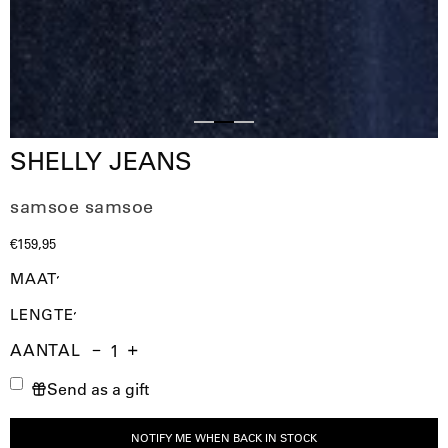
Slide
Slide
Slide
SHELLY JEANS
1
3
2
samsoe samsoe
€159,95
MAAT
LENGTE
AANTAL
Aantal
Hoeveelheid
Verhoog
Send as a gift
verminderen
de
hoeveelheid
NOTIFY ME WHEN BACK IN STOCK