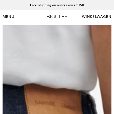
Ga
Free shipping
on orders over €150
naar
inhoud
MENU
WINKELWAGEN
Winkelwag
Navigatiemenu
openen
Open
O
afbeelding
a
lightbox
l