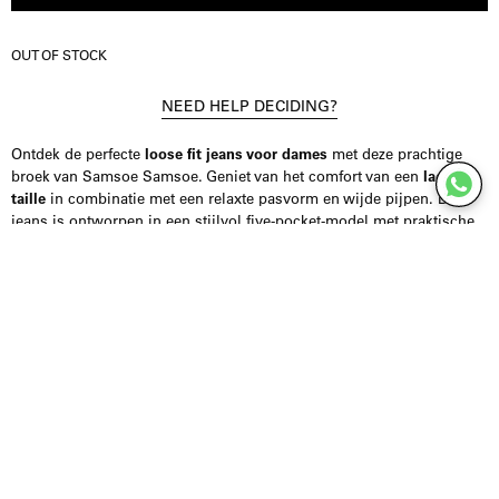
OUT OF STOCK
NEED HELP DECIDING?
Ontdek de perfecte
loose fit jeans voor dames
met deze prachtige
broek van Samsoe Samsoe. Geniet van het comfort van een
lage
taille
in combinatie met een relaxte pasvorm en wijde pijpen. Deze
jeans is ontworpen in een stijlvol five-pocket-model met praktische
riemlussen, ideaal voor alledaags gebruik.
De jeans is gemaakt van 100% biologisch katoen en draagt ​​het
GOTS-certificaat, wat betekent dat elke fase van de productie voldoet
aan hoge sociale, milieu- en chemische normen. Je kunt er dus
zeker van zijn dat je kiest voor een duurzaam en verantwoord
kledingstuk.
Vragen over de maat van het model? Onze vaste klantenservice staat
voor je klaar. Stuur ons een bericht via de websitechat of Instagram
DM, zodat we kunnen helpen de perfecte maat te vinden en onnodige
retourzendingen te voorkomen.