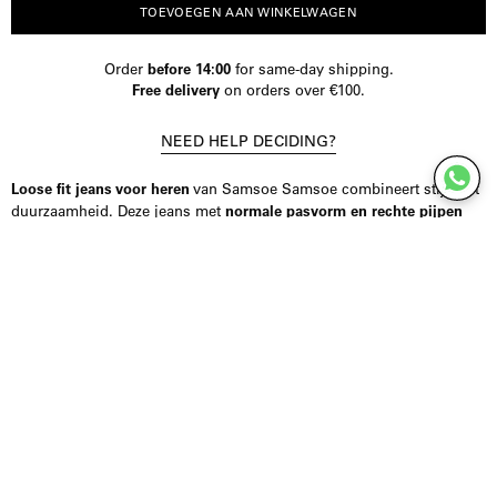
TOEVOEGEN AAN WINKELWAGEN
Order
before 14:00
for same-day shipping.
Free delivery
on orders over €100.
NEED HELP DECIDING?
Loose fit jeans voor heren
van Samsoe Samsoe combineert stijl met
duurzaamheid. Deze jeans met
normale pasvorm en rechte pijpen
biedt een tijdloze look die bij elke garderobe past. Dankzij de
doordachte vijf zakkenstijl heb je altijd genoeg opbergruimte voor je
dagelijkse benodigdheden. De knoop- en opgelost bij de gulp zorgt
voor gemakkelijk dragen en een betrouwbare pasvorm.
Gemaakt van een hoogwaardige mix van
biologisch katoen en
gerecycled katoen
, zijn deze jeans niet alleen comfortabel, maar ook
milieuvriendelijk. De zwarte en blauwe kleurvarianten geven je de
flexibiliteit om een ​​klassieke of casual look te kiezen.
Met Samsoe Samsoe kies je voor kwaliteit en prachtig Deens design.
Voeg deze veelzijdige jeans toe aan je collectie en ervaar het comfort
en de stijl die het biedt.