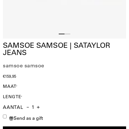
Slide
Slide
SAMSOE SAMSOE | SATAYLOR
2
1
JEANS
samsoe samsoe
€159,95
MAAT
LENGTE
AANTAL
Aantal
Hoeveelheid
Verhoog
Send as a gift
verminderen
de
hoeveelheid