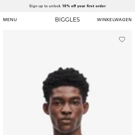
Ga
Sign up to unlock
10% off your first order
naar
inhoud
MENU
WINKELWAGEN
Winkelwag
Navigatiemenu
openen
Open
O
afbeelding
a
lightbox
l