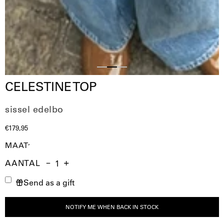
Slide
Slide
Slide
CELESTINE TOP
1
3
2
sissel edelbo
€179,95
MAAT
AANTAL
Aantal
Hoeveelheid
Verhoog
Send as a gift
verminderen
de
hoeveelheid
NOTIFY ME WHEN BACK IN STOCK