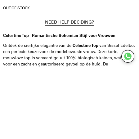
OUT OF STOCK
NEED HELP DECIDING?
Celestine Top - Romantische Bohemian Stijl voor Vrouwen
Ontdek de sierlijke elegantie van de
Celestine Top
van Sissel Edelbo,
een perfecte keuze voor de modebewuste vrouw. Deze korte,
mouwloze top is vervaardigd uit 100% biologisch katoen, wat zorgt
voor een zacht en geautoriseerd gevoel op de huid. De
samengestelde V-halslijn en de stijlvolle knoopsluiting met donkere
parelmoer accentueren het vrouwelijke silhouet.
Deze
witte top
is een bijzondere toevoeging aan je garderobe, met
ton-sur-ton bloemenborduurwerk dat een essentiële romantische
charme toevoegt. Geïnspireerd door vintage tafelkleden, biedt deze
top een unieke, bohemien uitstraling die zowel casual als chique te
dragen is.
Twijfel je over de maat van het model? Neem gerust contact met ons
op via de website chat of onze Instagram DM. Ons vriendelijke team
staat klaar om je deskundig advies te geven en te zorgen voor een