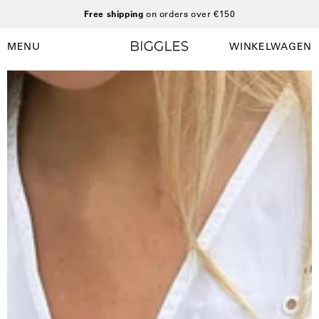
Ga
Free shipping
on orders over €150
naar
inhoud
MENU
WINKELWAGEN
Winkelwag
Navigatiemenu
openen
Open
O
afbeelding
a
lightbox
l