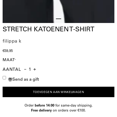
Slide
STRETCH KATOENEN T-SHIRT
1
filippa k
€59,95
MAAT
AANTAL
Aantal
Hoeveelheid
Verhoog
Send as a gift
verminderen
de
hoeveelheid
TOEVOEGEN AAN WINKELWAGEN
Order
before 14:00
for same-day shipping.
Free delivery
on orders over €100.