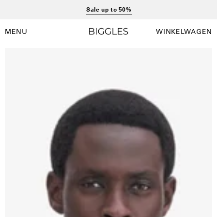
Ga
Sale up to 50%
naar
inhoud
MENU
WINKELWAGEN
Winkelwag
Navigatiemenu
openen
Open
afbeelding
lightbox