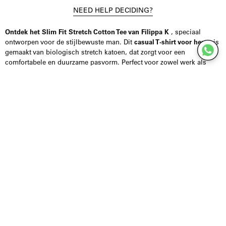
NEED HELP DECIDING?
Ontdek het Slim Fit Stretch Cotton Tee van Filippa K
, speciaal
ontworpen voor de stijlbewuste man. Dit
casual T-shirt voor heren
is
gemaakt van biologisch stretch katoen, dat zorgt voor een
comfortabele en duurzame pasvorm. Perfect voor zowel werk als
vrije tijd, dankzij het indirecte ontwerp en de diverse kleurenopties
zoals zwart, grijs, lichtgrijs, wit, donkerblauw en groen.
Met een slim fit pasvorm accentueert dit T-shirt je natuurlijke
lichaamslijn zonder boeten op bewegingsvrijheid. De krachtige
materialen zorgen ervoor dat het shirt vorm werd bereikt, was na.
Bij twijfel over de juiste maat pasvorm, staan ​​we voor je klaar! Stuur
ons een bericht via de website chat of een DM op Instagram en wij
geven je persoonlijk advies. Zo streven we ertoe dat je tevreden bent
met je aankoop en het hindert tot een minimum onmogelijk.
Kies voor kwaliteit en stijl met het Stretch Cotton Tee van Filippa K.
Voeg dit veelzijdige item vandaag nog toe aan je garderobe.