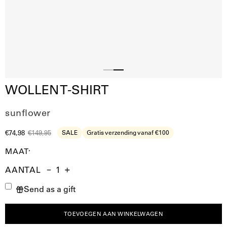
Slide
Slide
WOLLEN T-SHIRT
1
2
sunflower
€74,98
€149,95
SALE
Gratis verzending vanaf €100
MAAT
AANTAL
Aantal
Hoeveelheid
Verhoog
Send as a gift
verminderen
de
hoeveelheid
TOEVOEGEN AAN WINKELWAGEN