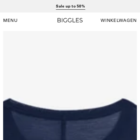
Ga
Sale up to 50%
naar
inhoud
MENU
WINKELWAGEN
Winkelwag
Navigatiemenu
openen
Open
afbeelding
lightbox