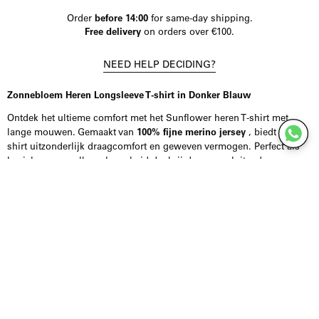
Order
before 14:00
for same-day shipping.
Free delivery
on orders over €100.
NEED HELP DECIDING?
Zonnebloem Heren Longsleeve T-shirt in Donker Blauw
Ontdek het ultieme comfort met het Sunflower heren T-shirt met
lange mouwen. Gemaakt van
100% fijne merino jersey
, biedt dit
shirt uitzonderlijk draagcomfort en geweven vermogen. Perfect als
basislaag voor elke gelegenheid dankzij de nauw sluitende pasvorm.
Uniek aan dit shirt zijn de stijlvolle snijdetails en de moderne ruwe
rand aan de onderkant. Deze details geven het T-shirt een eigentijdse
look, ideaal voor casual styling.
De longsleeve is verkrijgbaar in een diep
donkerblauwe kleur
, die
gemakkelijk te combineren is met verschillende outfits. Of je nu een
rustige avond thuis plant of een dagje uit, dit shirt voldoet aan al je
stijl- en comfortbehoeften.
Dit artikel is perfect voor de modebewuste man die waarde hecht aan
kwaliteit en stijl. Voeg het Sunflower herenlongsleeve T-shirt nu toe