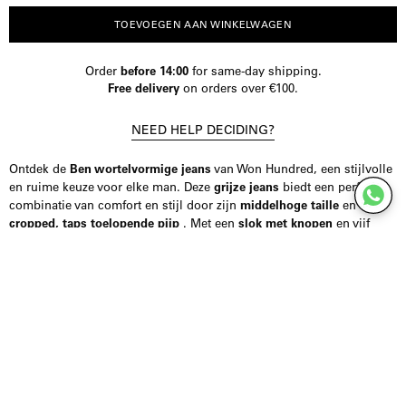
hoeveelheid
TOEVOEGEN AAN WINKELWAGEN
Order
before 14:00
for same-day shipping.
Free delivery
on orders over €100.
NEED HELP DECIDING?
Ontdek de
Ben wortelvormige jeans
van Won Hundred, een stijlvolle
en ruime keuze voor elke man. Deze
grijze jeans
biedt een perfecte
combinatie van comfort en stijl door zijn
middelhoge taille
en
cropped, taps toelopende pijp
. Met een
slok met knopen
en vijf
praktische zakken, vergroot de jeans zijn klassieke uitstraling,
versterkt door de kenmerkende merkdetails zoals logoknopen,
klinknagels en een leren label. De unieke kenmerkende plooi op de
achterzakken maakt deze jeans echt opvallend.
Gemaakt van
100% katoen
, duurzame de jeans en een aangename
pasvorm. Het veelzijdige ontwerp maakt het een perfecte aanvulling
op zowel casual als meer geklede outfits.
Neem gerust contact op met ons op als je vragen hebt over de maat