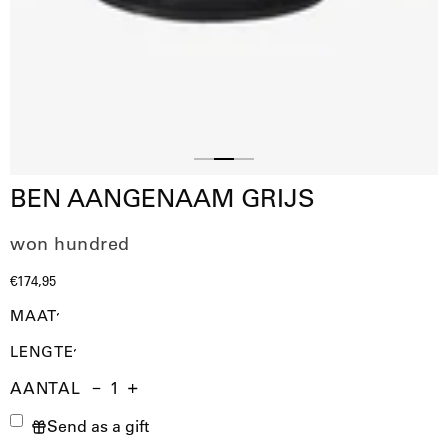
Slide
Slide
Slide
BEN AANGENAAM GRIJS
1
3
2
won hundred
€174,95
MAAT
LENGTE
AANTAL
Aantal
Hoeveelheid
Verhoog
Send as a gift
verminderen
de