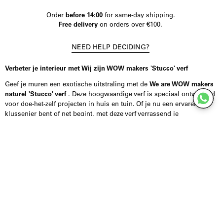
Order
before 14:00
for same-day shipping.
Free delivery
on orders over €100.
NEED HELP DECIDING?
Verbeter je interieur met Wij zijn WOW makers 'Stucco' verf
Geef je muren een exotische uitstraling met de
We are WOW makers
naturel 'Stucco' verf
. Deze hoogwaardige verf is speciaal ontwikkeld
voor doe-het-zelf projecten in huis en tuin. Of je nu een ervaren
klussenier bent of net begint, met deze verf verrassend je
gemakkelijk een stijlvolle en natuurlijke look in je interieur. De
natuurlijke tinten zorgen voor een tijdloze en onafhankelijke sfeer in
elke ruimte.
De 'Stucco' verf is eenvoudig aan te brengen, zodat je snel en
gemakkelijk een professioneel ogend resultaat bereikt. De verf is
geschikt voor gebruik op verschillende ondergronden, waardoor het
ideaal is voor elke creatieve klusser. Of je nu je woonkamer, keuken
of slaapkamer wilt transformeren, deze verf helpt je om je unieke stijl
tot leven te brengen.