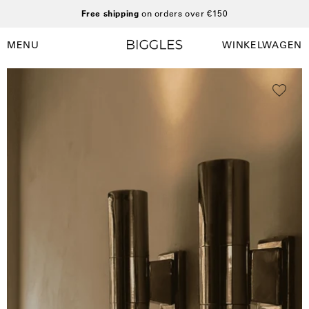
Ga
Free shipping
on orders over €150
naar
inhoud
MENU
WINKELWAGEN
Winkelwag
Navigatiemenu
openen
Open
afbeelding
lightbox