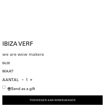
IBIZA VERF
we are wow makers
€4,00
MAAT
AANTAL
Aantal
Hoeveelheid
Verhoog
Send as a gift
verminderen
de
hoeveelheid
TOEVOEGEN AAN WINKELWAGEN