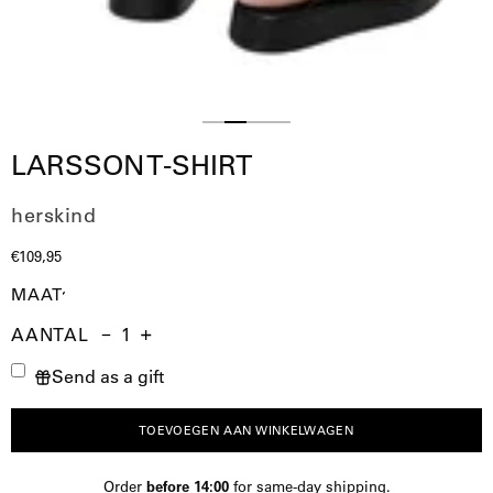
Slide
Slide
Slide
Slide
LARSSON T-SHIRT
1
3
4
2
herskind
€109,95
MAAT
AANTAL
Aantal
Hoeveelheid
Verhoog
Send as a gift
verminderen
de
hoeveelheid
TOEVOEGEN AAN WINKELWAGEN
Order
before 14:00
for same-day shipping.