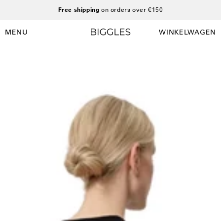
Ga
Free shipping
on orders over €150
naar
inhoud
MENU
WINKELWAGEN
Winkelwag
Navigatiemenu
openen
Open
O
afbeelding
a
lightbox
l