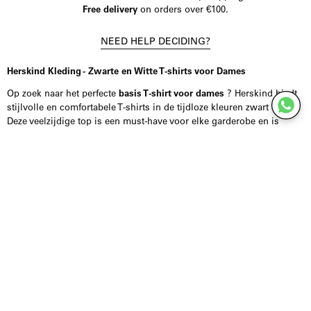
Free delivery
on orders over €100.
NEED HELP DECIDING?
Herskind Kleding - Zwarte en Witte T-shirts voor Dames
Op zoek naar het perfecte
basis T-shirt voor dames
? Herskind biedt
stijlvolle en comfortabele T-shirts in de tijdloze kleuren zwart en wit.
Deze veelzijdige top is een must-have voor elke garderobe en is
ideaal voor zowel casual als functionele gelegenheden.
De T-shirts zijn robuust uit hoogwaardig materiaal dat zacht op de
huid en de hele dag door optimaal draagcomfort biedt. Dankzij het
klassieke ontwerp is ze eenvoudig te combineren met andere
kledingstukken, of je kiest nu voor een jeans, rok of blazer.
Wil je zeker weten dat je de juiste maat kiest? Aarzel niet om contact
met ons op te nemen via de websitechat of Instagram DM. We staan ​​
klaar om je te adviseren over de maat en het model dat het beste bij
je verleden is. Zo vergroten we de kans op een perfect passende
aankoop en verminderen we retourzendingen.
Ervaar zelf de kwaliteit en stijl van Herskind. Voeg jouw favoriete T-